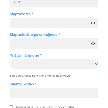
Slaptažodis
Slaptažodžio pakartojimas
Prižiūrinti įmonė
Turi būti pridėta bent viena mokėjimo knygelė
Kliento kodas
Susipažinau su
privatumo politika